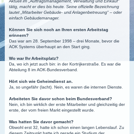
Aktuell im „Auftragsmanagement, Verwaltung und Einkauf“
tätig, macht er dies bis heute. Seine offizielle Bezeichnung
lautet „Mitarbeiter Gebäude- und Anlagenbetreuung“ – oder
einfach Gebäudemanager.
Können Sie sich noch an Ihren ersten Arbeitstag
erinnern?
Das war am 28. September 1998 – drei Monate, bevor die
AOK Systems überhaupt an den Start ging.
Wo war Ihr Arbeitsplatz?
Da, wo ich jetzt auch bin: in der Kortrijkerstraße. Es war die
Abteilung 8 im AOK-Bundesverband.
Hört sich wie Geheimdienst an.
Ja, so ungefähr (lacht). Nein, es waren die internen Dienste.
Arbeiteten Sie davor schon beim Bundesverband?
Nein, ich bin wirklich der erste Mitarbeiter und gleichzeitig der
erste, der vom freien Markt eingestellt wurde.
Was hatten Sie davor gemacht?
Obwohl erst 32, hatte ich schon einen langen Lebenslauf. Zu
diesem Zeitpunkt hatte ich gerade ein Studium der