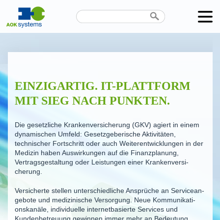
Unternehmen
Produkte
EINZIGARTIG. IT-PLATTFORM
Karriere
MIT SIEG NACH PUNKTEN.
News
Die gesetzliche Kranken­ver­si­cherung (GKV) agiert in einem
Termine
dynamischen Umfeld: Gesetz­ge­be­rische Aktivitäten,
technischer Fortschritt oder auch Weiter­ent­wick­lungen in der
Kontakt
Medizin haben Auswir­kungen auf die Finanz­planung,
Vertrags­ge­staltung oder Leistungen einer Kranken­ver­si­
cherung.
Datenschutz
Versicherte stellen unterschiedliche Ansprüche an Service­an­
gebote und medizi­nische Versorgung. Neue Kommuni­ka­ti­
ons­kanäle, indivi­duelle internet­ba­sierte Services und
Kunden­be­treuung gewinnen immer mehr an Bedeutung.