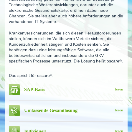
Techno­lo­gische Weiter­ent­wick­lungen, darunter auch die
elektro­nische Gesund­heitskarte, eröffnen dabei neue
Chancen. Sie stellen aber auch höhere Anforde­rungen an die
vorhandenen IT-Systeme.
Kranken­ver­si­che­rungen, die sich diesen Heraus­for­de­rungen
stellen, können sich im Wettbewerb Vorteile sichern, die
Kunden­zu­frie­denheit steigern und Kosten senken. Sie
benötigen dazu eine leistungs­fähige Software, die alle
betriebs­wirt­schaft­lichen und insbesondere die GKV-
spezifischen Prozesse unterstützt. Die Lösung heißt
oscare
®
.
Das spricht für
oscare
®
:
SAP-Basis
lesen
Umfassende Gesamt­lösung
lesen
Individuell
lesen