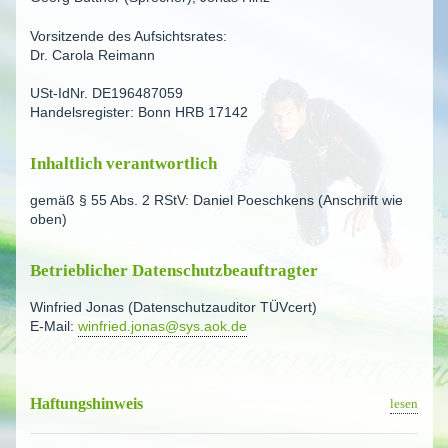
Vorsitzende des Aufsichtsrates:
Dr. Carola Reimann
USt-IdNr. DE196487059
Handels­re­gister: Bonn HRB 17142
Inhaltlich verant­wortlich
gemäß § 55 Abs. 2 RStV: Daniel Poeschkens (Anschrift wie
oben)
Betrieb­licher Datenschutz­be­auf­tragter
Winfried Jonas (Datenschutzauditor TÜVcert)
E-Mail:
winfried.jonas@sys.aok.de
Haftungs­hinweis
lesen