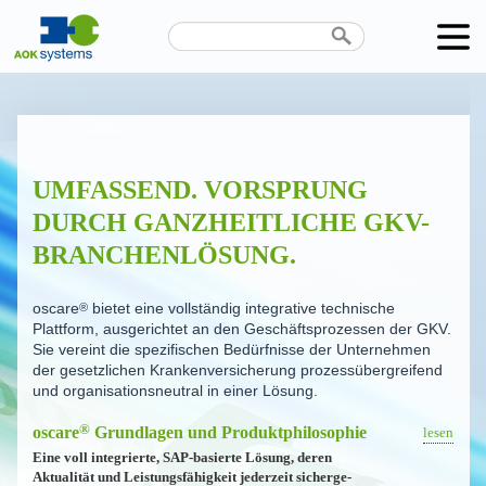
Unternehmen
Produkte
UMFASSEND. VORSPRUNG
Karriere
DURCH GANZHEITLICHE GKV-
News
BRANCHENLÖSUNG.
Termine
oscare
®
bietet eine vollständig integrative technische
Plattform, ausgerichtet an den Geschäfts­pro­zessen der GKV.
Kontakt
Sie vereint die spezifischen Bedürfnisse der Unternehmen
der gesetz­lichen Kranken­ver­si­cherung prozess­über­greifend
Datenschutz
und organi­sa­ti­ons­neutral in einer Lösung.
®
oscare
Grundlagen und Produkt­phi­lo­sophie
lesen
Eine voll integrierte, SAP-basierte Lösung, deren
Aktualität und Leistungs­fä­higkeit jederzeit sicher­ge­