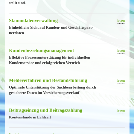
stellt sind.
Stammda­ten­ver­waltung
lesen
Einheitliche Sicht auf Kunden- und Geschäfts­part­
nerdaten
Kunden­be­zie­hungs­ma­nagement
lesen
Effektive Prozess­un­ter­stützung für indivi­duellen
Kunden­service und erfolg­reichen Vertrieb
Meldever­fahren und Bestands­führung
lesen
Optimale Unterstützung der Sachbe­ar­beitung durch
gesicherte Daten im Versiche­rungs­verlauf
Beitrags­einzug und Beitrags­zahlung
lesen
Konten­stände in Echtzeit