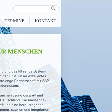
TERMINE
KONTAKT
FÜR MENSCHEN
hland und das führende System-
n der GKV. Unser exzellentes
e enge Partner­schaft mit SAP
nden­nutzen.
ranchen­lösung
oscare
®
und
n Deutschland. Die Massen­da­
e
®
und eine heraus­ragende
enen, stabilen und integrierten