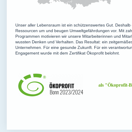
Unser aller Lebensraum ist ein schützens­wertes Gut. Deshalb
Ressourcen um und beugen Umwelt­ge­fähr­dungen vor. Mit z
Programmen motivieren wir unsere Mitarbei­te­rinnen und Mitar
wussten Denken und Verhalten. Das Resultat: ein zeitgemäßes
Unternehmen. Für eine gesunde Zukunft. Für ein verant­wor­tu
Engagement wurde mit dem Zertifikat Ökoprofit belohnt.
als "Ökoprofit-Be