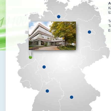
A
K
5
T
T
E