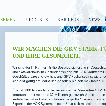
NEHMEN
PRODUKTE
KARRIERE
NEWS
WIR MACHEN DIE GKV STARK. 
UND IHRE GESUNDHEIT.
Wir sind der IT-Partner für die Sozial­ver­si­cherung in Deutsc
und Softwarehaus im Gesund­heitsmarkt mit 52 % Marktanteil i
Geschäfts­prozess-Know-how und GKV-Fachwissen sowie unser
sind einzigartig am Markt und generieren einen maximalen Ku
Über 70.000 Anwender arbeiten mit der SAP-basierten GKV-B
betreuen damit mehr als 37 Millionen gesetzlich Versicherte i
ten­fä­higkeit ist seit über 20 Jahren die große Stärke von
oscar
Expertise der AOK Systems.
oscare
®
hat sich mit seiner homog