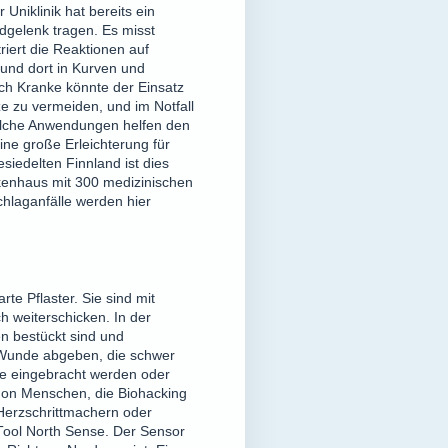
Uniklinik hat bereits ein
gelenk tragen. Es misst
riert die Reaktionen auf
 und dort in Kurven und
sch Kranke könnte der Einsatz
ze zu vermeiden, und im Notfall
Solche Anwendungen helfen den
ine große Erleichterung für
siedelten Finnland ist dies
nkenhaus mit 300 medizinischen
chlaganfälle werden hier
e Pflaster. Sie sind mit
 weiterschicken. In der
en bestückt sind und
e Wunde abgeben, die schwer
ebe eingebracht werden oder
schon Menschen, die Biohacking
 Herzschrittmachern oder
 Tool North Sense. Der Sensor