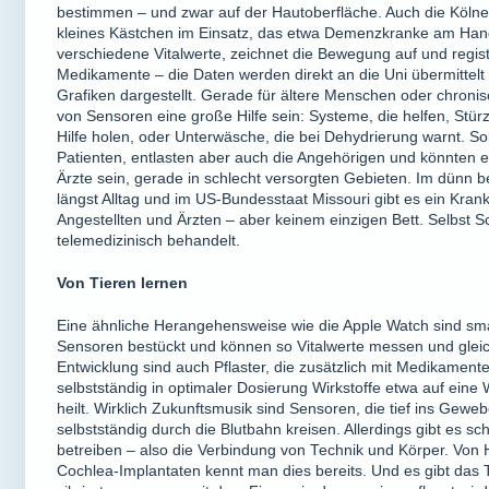
bestimmen – und zwar auf der Hautoberfläche. Auch die Kölner 
kleines Kästchen im Einsatz, das etwa Demenzkranke am Hand
verschiedene Vitalwerte, zeichnet die Bewegung auf und regist
Medikamente – die Daten werden direkt an die Uni übermittelt
Grafiken dargestellt. Gerade für ältere Menschen oder chroni
von Sensoren eine große Hilfe sein: Systeme, die helfen, Stür
Hilfe holen, oder Unterwäsche, die bei Dehydrierung warnt. 
Patienten, entlasten aber auch die Angehörigen und könnten e
Ärzte sein, gerade in schlecht versorgten Gebieten. Im dünn be
längst Alltag und im US-Bundesstaat Missouri gibt es ein Kra
Angestellten und Ärzten – aber keinem einzigen Bett. Selbst S
telemedizinisch behandelt.
Von Tieren lernen
Eine ähnliche Herangehensweise wie die Apple Watch sind smart
Sensoren bestückt und können so Vitalwerte messen und gleich
Entwicklung sind auch Pflaster, die zusätzlich mit Medikament
selbstständig in optimaler Dosierung Wirkstoffe etwa auf ein
heilt. Wirklich Zukunftsmusik sind Sensoren, die tief ins Gew
selbstständig durch die Blutbahn kreisen. Allerdings gibt es 
betreiben – also die Verbindung von Technik und Körper. Von
Cochlea-Implantaten kennt man dies bereits. Und es gibt das