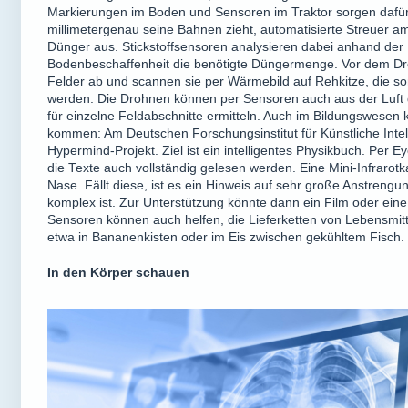
Markierungen im Boden und Sensoren im Traktor sorgen dafür,
millimetergenau seine Bahnen zieht, automatisierte Streuer a
Dünger aus. Stickstoffsensoren analysieren dabei anhand der
Bodenbeschaffenheit die benötigte Düngermenge. Vor dem Dr
Felder ab und scannen sie per Wärmebild auf Rehkitze, die s
werden. Die Drohnen können per Sensoren auch aus der Luft 
für einzelne Feldabschnitte ermitteln. Auch im Bildungswese
kommen: Am Deutschen Forschungsinstitut für Künstliche Intell
Hypermind-Projekt. Ziel ist ein intelligentes Physikbuch. Per 
die Texte auch vollständig gelesen werden. Eine Mini-Infrarot
Nase. Fällt diese, ist es ein Hinweis auf sehr große Anstrengun
komplex ist. Zur Unterstützung könnte dann ein Film oder eine
Sensoren können auch helfen, die Lieferketten von Lebensmit
etwa in Bananenkisten oder im Eis zwischen gekühltem Fisch.
In den Körper schauen