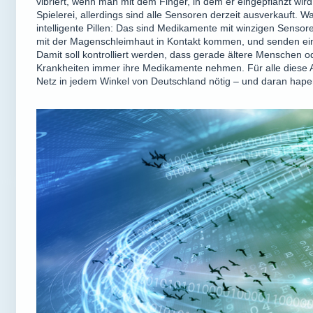
vibriert, wenn man mit dem Finger, in dem er eingepflanzt wird
Spielerei, allerdings sind alle Sensoren derzeit ausverkauft. Wa
intelligente Pillen: Das sind Medikamente mit winzigen Sensor
mit der Magenschleimhaut in Kontakt kommen, und senden ein 
Damit soll kontrolliert werden, dass gerade ältere Menschen
Krankheiten immer ihre Medikamente nehmen. Für alle diese 
Netz in jedem Winkel von Deutschland nötig – und daran haper