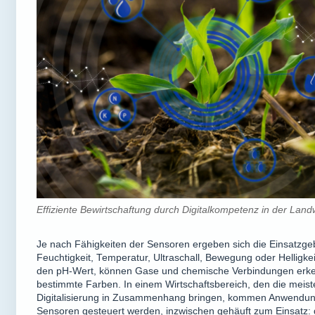
Effiziente Bewirtschaftung durch Digitalkompetenz in der Landw
Je nach Fähigkeiten der Sensoren ergeben sich die Einsatzgeb
Feuchtigkeit, Temperatur, Ultraschall, Bewegung oder Helligk
den pH-Wert, können Gase und chemische Verbindungen erke
bestimmte Farben. In einem Wirtschaftsbereich, den die meist
Digitalisierung in Zusammenhang bringen, kommen Anwendun
Sensoren gesteuert werden, inzwischen gehäuft zum Einsatz: 