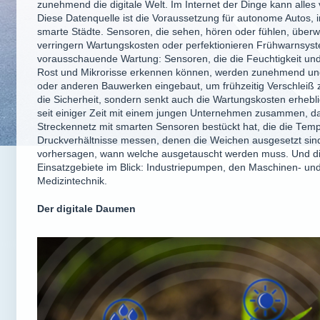
zunehmend die digitale Welt. Im Internet der Dinge kann alles 
Diese Datenquelle ist die Voraussetzung für autonome Autos, i
smarte Städte. Sensoren, die sehen, hören oder fühlen, überw
verringern Wartungskosten oder perfektionieren Frühwarnsyst
vorausschauende Wartung: Sensoren, die die Feuchtigkeit un
Rost und Mikrorisse erkennen können, werden zunehmend und
oder anderen Bauwerken eingebaut, um frühzeitig Verschleiß 
die Sicherheit, sondern senkt auch die Wartungskosten erhebl
seit einiger Zeit mit einem jungen Unternehmen zusammen, d
Streckennetz mit smarten Sensoren bestückt hat, die die Temp
Druckverhältnisse messen, denen die Weichen ausgesetzt si
vorhersagen, wann welche ausgetauscht werden muss. Und die
Einsatzgebiete im Blick: Industriepumpen, den Maschinen- un
Medizintechnik.
Der digitale Daumen