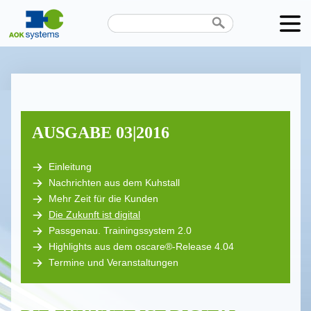
Unternehmen
Produkte
Karriere
AUSGABE 03|2016
News
Einleitung
Nachrichten aus dem Kuhstall
Termine
Mehr Zeit für die Kunden
Die Zukunft ist digital
Kontakt
Passgenau. Trainingssystem 2.0
Datenschutz
Highlights aus dem oscare®-Release 4.04
Termine und Veranstaltungen