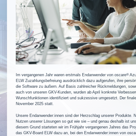
Im vergangenen Jahr waren erstmals Endanwender von
oscare
®
Azu
ELW Zuzahlungsbefreiung ausdrücklich dazu aufgerufen, ihre persön
die Software zu äußern. Auf Basis zahlreicher Rückmeldungen, so
auch von unseren GKV-Kunden, wurden ab April konkrete Verbesser
Wunschfunktionen identifiziert und sukzessive umgesetzt. Der final
November 2025 statt.
Unsere Endanwender:innen sind der Herzschlag unserer Produkte. 
Nutzen unserer Lösungen so gut wie sie – und genau deshalb ist uns
diesem Grund starteten wir im Frühjahr vergangenen Jahres das Proj
das GKV-Board ELW dazu an, bei den Endanwender:innen von
osca