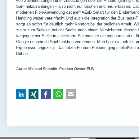
von Sollabsetzungen und- zusetzungen oder die Änderungsmöglichke
Sammelzuzahlungen – also nicht nur löschen und neu erfassen. Dadu
modernen Fiori-Anwendung
oscare
®
AZuB Smart für den Endanwender
Handling weiter vereinfacht.Und auch die Integration der Business-
sorgt ab sofort für deutlich mehr Komfort bei der täglichen Arbeit:
zuvor zum Beispiel bei der Suche nach einem Versicherten dessen
vorgegebener Stelle in eine starre Suchmaske eintragen mussten, läs
Google erinnernde Suchfunktion vornehmen: Man tippt einfach los u
Ergebnisse angezeigt. Das letzte Feature-Release ging schließlich
Bühne.
Autor: Michael Schmidt, Product Owner ELW
LinkedIn
Xing
Facebook
WhatsApp
E-mail