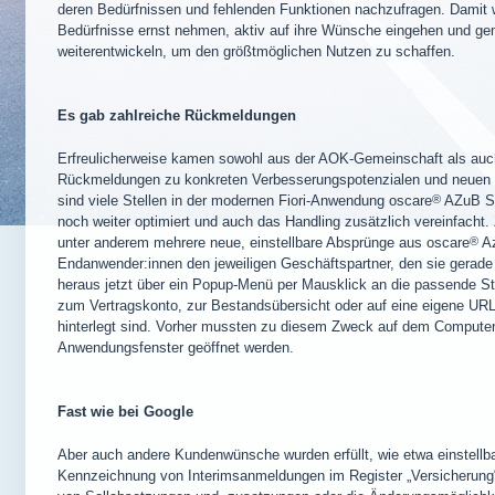
deren Bedürfnissen und fehlenden Funktionen nachzufragen. Damit wo
Bedürfnisse ernst nehmen, aktiv auf ihre Wünsche eingehen und g
weiterentwickeln, um den größtmöglichen Nutzen zu schaffen.
Es gab zahlreiche Rückmeldungen
Erfreulicherweise kamen sowohl aus der AOK-Gemeinschaft als au
Rückmeldungen zu konkreten Verbesserungspotenzialen und neuen 
sind viele Stellen in der modernen Fiori-Anwendung
oscare
®
AZuB Sm
noch weiter optimiert und auch das Handling zusätzlich vereinfacht
unter anderem mehrere neue, einstellbare Absprünge aus
oscare
®
Az
Endanwender:innen den jeweiligen Geschäftspartner, den sie gerade 
heraus jetzt über ein Popup-Menü per Mausklick an die passende S
zum Vertragskonto, zur Bestandsübersicht oder auf eine eigene URL
hinterlegt sind. Vorher mussten zu diesem Zweck auf dem Computerb
Anwendungsfenster geöffnet werden.
Fast wie bei Google
Aber auch andere Kundenwünsche wurden erfüllt, wie etwa einstellbar
Kennzeichnung von Interimsanmeldungen im Register „Versicherung“