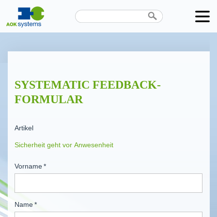
Unternehmen
Produkte
SYSTEMATIC FEEDBACK-
Karriere
FORMULAR
News
Artikel
Termine
Kontakt
Vorname
*
Datenschutz
Name
*