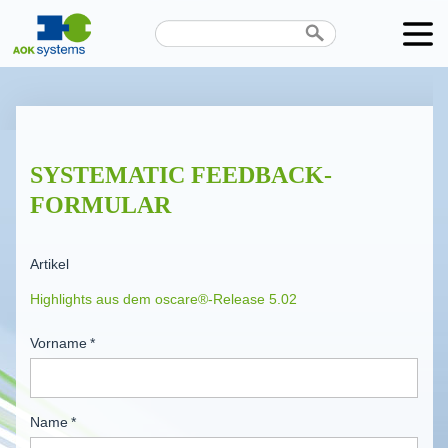
Unternehmen
Produkte
SYSTEMATIC FEEDBACK-
Karriere
FORMULAR
News
Artikel
Termine
Kontakt
Vorname
*
Datenschutz
Name
*