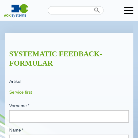
Unternehmen
Produkte
SYSTEMATIC FEEDBACK-
Karriere
FORMULAR
News
Artikel
Termine
Kontakt
Vorname
*
Datenschutz
Name
*