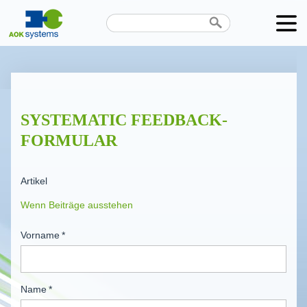
Unternehmen
Produkte
SYSTEMATIC FEEDBACK-
Karriere
FORMULAR
News
Artikel
Termine
Kontakt
Vorname
*
Datenschutz
Name
*