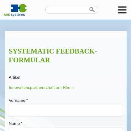
Unternehmen
Produkte
SYSTEMATIC FEEDBACK-
Karriere
FORMULAR
News
Artikel
Termine
Kontakt
Vorname
*
Datenschutz
Name
*