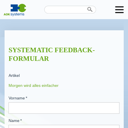
Unternehmen
Produkte
SYSTEMATIC FEEDBACK-
Karriere
FORMULAR
News
Artikel
Termine
Kontakt
Vorname
*
Datenschutz
Name
*