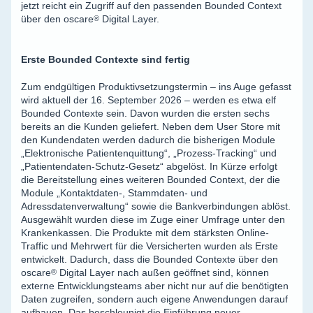
jetzt reicht ein Zugriff auf den passenden Bounded Context
über den
oscare
®
Digital Layer.
Erste Bounded Contexte sind fertig
Zum endgültigen Produktivsetzungstermin – ins Auge gefasst
wird aktuell der 16. September 2026 – werden es etwa elf
Bounded Contexte sein. Davon wurden die ersten sechs
bereits an die Kunden geliefert. Neben dem User Store mit
den Kundendaten werden dadurch die bisherigen Module
„Elektronische Patientenquittung“, „Prozess-Tracking“ und
„Patientendaten-Schutz-Gesetz“ abgelöst. In Kürze erfolgt
die Bereitstellung eines weiteren Bounded Context, der die
Module „Kontaktdaten-, Stammdaten- und
Adressdatenverwaltung“ sowie die Bankverbindungen ablöst.
Ausgewählt wurden diese im Zuge einer Umfrage unter den
Krankenkassen. Die Produkte mit dem stärksten Online-
Traffic und Mehrwert für die Versicherten wurden als Erste
entwickelt. Dadurch, dass die Bounded Contexte über den
oscare
®
Digital Layer nach außen geöffnet sind, können
externe Entwicklungsteams aber nicht nur auf die benötigten
Daten zugreifen, sondern auch eigene Anwendungen darauf
aufbauen. Das beschleunigt die Einführung neuer