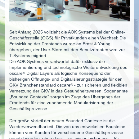
Seit Anfang 2025 vollzieht die AOK Systems bei der Online-
Geschäftsstelle (OGS) für Privatkunden einen Wechsel: Die
Entwicklung der Frontends wurde an Ernst & Young
übergeben, der User-Store mit den Benutzerdaten wird zur
T-Systems migriert.
Die AOK Systems verantwortet dafür exklusiv die
Implementierung und technologische Weiterentwicklung des
oscare
®
Digital Layers als logische Konsequenz der
bisherigen Öffnungs- und Digitalisierungsstrategie für den
GKV Branchenstandard
oscare
®
- zur sicheren und flexiblen
Vernetzung der GKV in das Gesundheitswesen. Sogenannte
„Bounded Contexte“ sorgen im Zuge des Übergangs der
Frontends für eine zunehmende Modularisierung der
Geschäftsprozesse.
Der große Vorteil der neuen Bounded Contexte ist die
Wiederverwendbarkeit. Die von uns entwickelten Bausteine
können vom Kunden für verschiedene Geschäftsprozesse
genutzt werden, ohne dass – so, wie es bisher war – für