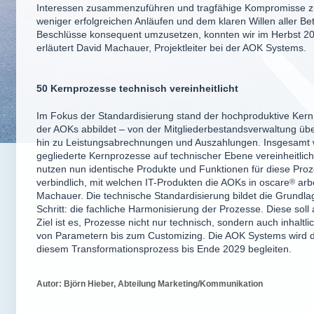
Interessen zusammenzuführen und tragfähige Kompromisse zu
weniger erfolgreichen Anläufen und dem klaren Willen aller Be
Beschlüsse konsequent umzusetzen, konnten wir im Herbst 202
erläutert David Machauer, Projektleiter bei der AOK Systems.
50 Kernprozesse technisch vereinheitlicht
Im Fokus der Standardisierung stand der hochproduktive Kern,
der AOKs abbildet – von der Mitgliederbestandsverwaltung ü
hin zu Leistungsabrechnungen und Auszahlungen. Insgesamt wu
gegliederte Kernprozesse auf technischer Ebene vereinheitlich
nutzen nun identische Produkte und Funktionen für diese Proze
verbindlich, mit welchen IT-Produkten die AOKs in
oscare
®
arbe
Machauer. Die technische Standardisierung bildet die Grundl
Schritt: die fachliche Harmonisierung der Prozesse. Diese soll 
Ziel ist es, Prozesse nicht nur technisch, sondern auch inhaltli
von Parametern bis zum Customizing. Die AOK Systems wird 
diesem Transformationsprozess bis Ende 2029 begleiten.
Autor: Björn Hieber, Abteilung Marketing/Kommunikation