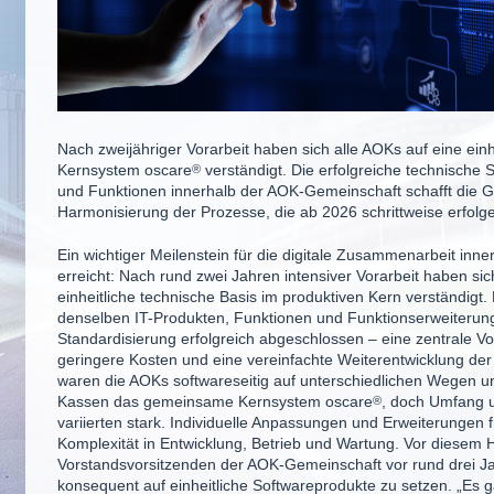
Nach zweijähriger Vorarbeit haben sich alle AOKs auf eine einh
Kernsystem
oscare
®
verständigt. Die erfolgreiche technische 
und Funktionen innerhalb der AOK-Gemeinschaft schafft die Gr
Harmonisierung der Prozesse, die ab 2026 schrittweise erfolge
Ein wichtiger Meilenstein für die digitale Zusammenarbeit inn
erreicht: Nach rund zwei Jahren intensiver Vorarbeit haben sich
einheitliche technische Basis im produktiven Kern verständigt. 
denselben IT-Produkten, Funktionen und Funktionserweiterunge
Standardisierung erfolgreich abgeschlossen – eine zentrale Vo
geringere Kosten und eine vereinfachte Weiterentwicklung der
waren die AOKs softwareseitig auf unterschiedlichen Wegen un
Kassen das gemeinsame Kernsystem
oscare
®
, doch Umfang 
variierten stark. Individuelle Anpassungen und Erweiterungen 
Komplexität in Entwicklung, Betrieb und Wartung. Vor diesem H
Vorstandsvorsitzenden der AOK-Gemeinschaft vor rund drei Ja
konsequent auf einheitliche Softwareprodukte zu setzen. „Es ga