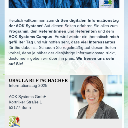
Herzlich willkommen zum
dritten digitalen Informa­ti­onstag
der AOK Systems
! Auf diesen Seiten erfahren Sie alles zum
Programm
, den
Referen­tinnen
und
Referenten
und dem
AOK Systems Campus
. Es wird wieder ein thematisch
reich
gefüllter Tag
und wir hoffen sehr, dass
viel Interes­santes
für Sie dabei ist. Schauen Sie regelmäßig auf diesen Seiten
vorbei, denn je näher der diesjährige Informa­ti­onstag rückt,
desto mehr geben wir über ihn preis.
Wir freuen uns sehr
auf Sie!
URSULA BLETSCHACHER
Informa­ti­onstag 2025
AOK Systems GmbH
Kortrijker Straße 1
53177 Bonn