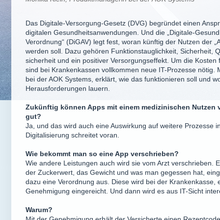
Das Digitale-Versorgung-Gesetz (DVG) begründet einen Anspr
digitalen Gesundheitsanwendungen. Und die „Digitale-Gesun
Verordnung“ (DiGAV) legt fest, woran künftig der Nutzen der
werden soll. Dazu gehören Funktionstauglichkeit, Sicherheit, Q
sicherheit und ein positiver Versorgungseffekt. Um die Kosten 
sind bei Krankenkassen vollkommen neue IT-Prozesse nötig. 
bei der AOK Systems, erklärt, wie das funktionieren soll und 
Herausforderungen lauern.
Zukünftig können Apps mit einem medizinischen Nutzen v
gut?
Ja, und das wird auch eine Auswirkung auf weitere Prozesse 
Digitalisierung schreitet voran.
Wie bekommt man so eine App verschrieben?
Wie andere Leistungen auch wird sie vom Arzt verschrieben. E
der Zuckerwert, das Gewicht und was man gegessen hat, eingeg
dazu eine Verordnung aus. Diese wird bei der Krankenkasse, e
Genehmigung eingereicht. Und dann wird es aus IT-Sicht inter
Warum?
Mit der Genehmigung erhält der Versicherte einen Rezeptcode