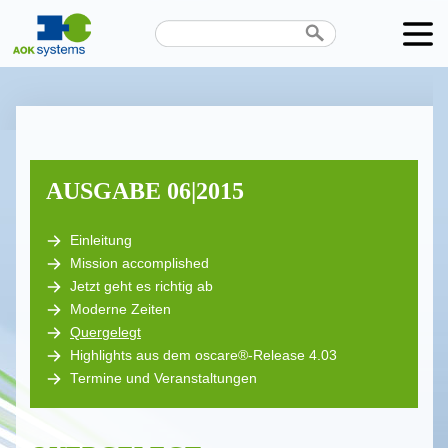
Unternehmen
Produkte
Karriere
AUSGABE 06|2015
News
Einleitung
Mission accomplished
Termine
Jetzt geht es richtig ab
Moderne Zeiten
Kontakt
Quergelegt
Datenschutz
Highlights aus dem oscare®-Release 4.03
Termine und Veranstaltungen