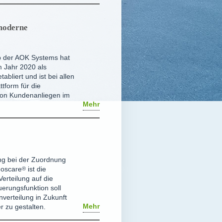
 moderne
p der AOK Systems hat
im Jahr 2020 als
tabliert und ist bei allen
ttform für die
von Kundenanliegen im
Mehr
ng bei der Zuordnung
n
oscare
®
ist die
erteilung auf die
erungsfunktion soll
verteilung in Zukunft
Mehr
r zu gestalten.