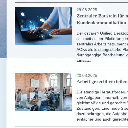
29.08.2025
Zentraler Baustein für
Kundenkommunikation
Der
oscare
®
Unified Deskto
sich seit seiner Pilotierung 
zentrales Arbeitsinstrument e
AOKs als leistungsstarke Pla
durchgängige Bearbeitung 
Einsatz.
20.08.2025
Arbeit gerecht verteilen
Die ständige Herausforderu
von Aufgaben innerhalb vo
gleichmäßige und gerechte V
Zuständigen. Eine neue Steu
dazu beitragen, die Aufgaben
einfacher und auch gerechte